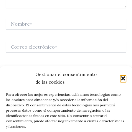
Nombre*
Correo
electrónico*
Web
Gestionar el consentimiento
de las cookies
Guarda mi nombre, correo electrónico y web en este
Para ofrecer las mejores experiencias, utilizamos tecnologías como
las cookies para almacenar y/o acceder a la información del
navegador para la próxima vez que comente.
dispositivo. El consentimiento de estas tecnologías nos permitirá
procesar datos como el comportamiento de navegación o las
identificaciones únicas en este sitio. No consentir o retirar el
consentimiento, puede afectar negativamente a ciertas características
y funciones.