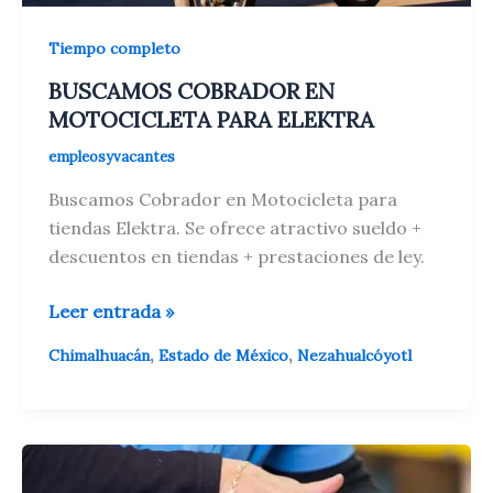
Tiempo completo
BUSCAMOS COBRADOR EN
MOTOCICLETA PARA ELEKTRA
empleosyvacantes
Buscamos Cobrador en Motocicleta para
tiendas Elektra. Se ofrece atractivo sueldo +
descuentos en tiendas + prestaciones de ley.
BUSCAMOS
Leer entrada »
COBRADOR
,
,
Chimalhuacán
Estado de México
Nezahualcóyotl
EN
MOTOCICLETA
PARA
ELEKTRA