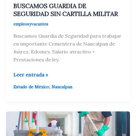
BUSCAMOS GUARDIA DE
SEGURIDAD SIN CARTILLA MILITAR
empleosyvacantes
Buscamos Guardia de Seguridad para trabajar
en importante Cementera de Naucalpan de
Juárez, Edomex. Salario atractivo +
Prestaciones de ley.
BUSCAMOS
Leer entrada »
GUARDIA
,
Estado de México
Naucalpan
DE
SEGURIDAD
SIN
CARTILLA
MILITAR