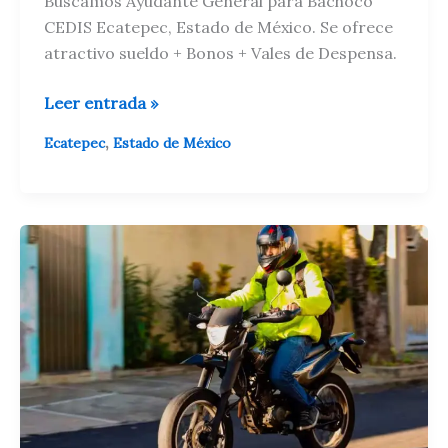
Buscamos Ayudante General para Bachoco
CEDIS Ecatepec, Estado de México. Se ofrece
atractivo sueldo + Bonos + Vales de Despensa.
BUSCAMOS
Leer entrada »
AYUDANTE
,
Ecatepec
Estado de México
GENERAL
PARA
BACHOCO