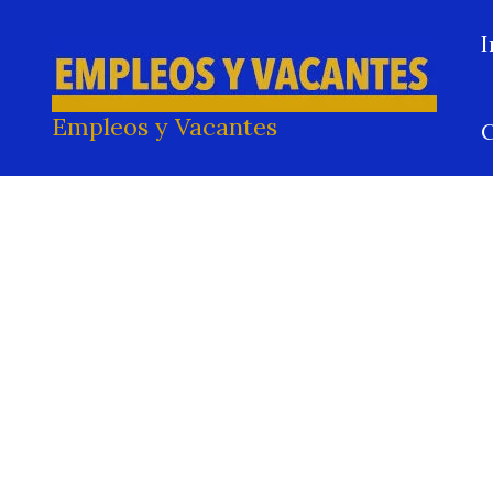
Ir
I
al
contenido
Empleos y Vacantes
C