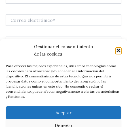
Correo
electrónico*
Web
Gestionar el consentimiento
de las cookies
Guarda mi nombre, correo electrónico y web en este
Para ofrecer las mejores experiencias, utilizamos tecnologías como
las cookies para almacenar y/o acceder a la información del
navegador para la próxima vez que comente.
dispositivo. El consentimiento de estas tecnologías nos permitirá
procesar datos como el comportamiento de navegación o las
identificaciones únicas en este sitio. No consentir o retirar el
consentimiento, puede afectar negativamente a ciertas características
y funciones.
Aceptar
Denegar