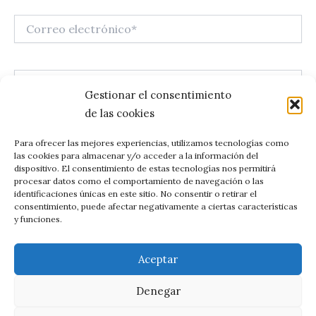
Correo
electrónico*
Web
Gestionar el consentimiento
de las cookies
Guarda mi nombre, correo electrónico y web en este
Para ofrecer las mejores experiencias, utilizamos tecnologías como
las cookies para almacenar y/o acceder a la información del
navegador para la próxima vez que comente.
dispositivo. El consentimiento de estas tecnologías nos permitirá
procesar datos como el comportamiento de navegación o las
identificaciones únicas en este sitio. No consentir o retirar el
consentimiento, puede afectar negativamente a ciertas características
y funciones.
Aceptar
Denegar