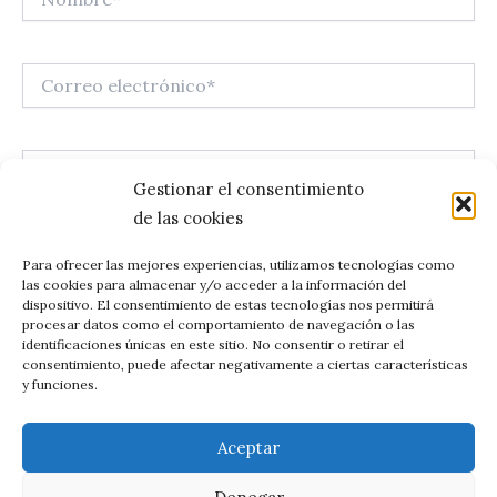
Correo
electrónico*
Web
Gestionar el consentimiento
de las cookies
Guarda mi nombre, correo electrónico y web en este
Para ofrecer las mejores experiencias, utilizamos tecnologías como
las cookies para almacenar y/o acceder a la información del
navegador para la próxima vez que comente.
dispositivo. El consentimiento de estas tecnologías nos permitirá
procesar datos como el comportamiento de navegación o las
identificaciones únicas en este sitio. No consentir o retirar el
consentimiento, puede afectar negativamente a ciertas características
y funciones.
Aceptar